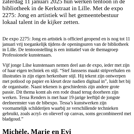
zaterdag 11 januari 2025 hun werken tentoon in de
bibliotheek in de Kerkstraat in Lille. Met de expo
2275: Jong en artistiek wil het gemeentebestuur
lokaal talent in de kijker zetten.
De expo 2275: Jong en artistiek is officieel geopend en is nog tot 11
januari vrij toegankelijk tijdens de openingsuren van de bibliotheek
in Lille. De tentoonstelling is een initiatief van de themagroep
Professionele kunstenaars.
Vijf jonge Lilse kunstenaars nemen deel aan de expo, ieder met zijn
of haar eigen techniek en stijl. “Stef Janssens maakt stripverhalen en
illustraties in zijn eigen herkenbare stijl. Hij tekent zijn ontwerpen
met potlood op papier en kleurt deze nadien digitaal in”, luidt het bij
de organisatie. Naast tekenen is geschiedenis zijn andere grote
passie. Dit thema komt als een rode draad terug doorheen zijn
werken. Tessa Renders is met haar 19-jarige leeftijd de jongste
deelneemster van de bibexpo. Tessa’s kunstwerken zijn
voornamelijk schilderijen waarbij ze verschillende technieken
gebruikt, zoals acryl- en olieverf op canvas, soms gecombineerd met
bladgoud.”
Michèle, Marie en Evi