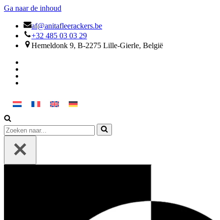
Ga naar de inhoud
af@anitafleerackers.be
+32 485 03 03 29
Hemeldonk 9, B-2275 Lille-Gierle, België
Zoek
naar...