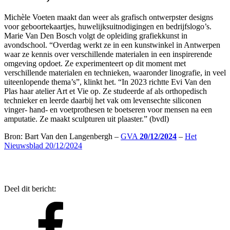
Michèle Voeten maakt dan weer als grafisch ontwerpster designs
voor geboortekaartjes, huwelijksuitnodigingen en bedrijfslogo’s.
Marie Van Den Bosch volgt de opleiding grafiekkunst in
avondschool. “Overdag werkt ze in een kunstwinkel in Antwerpen
waar ze kennis over verschillende materialen in een inspirerende
omgeving opdoet. Ze experimenteert op dit moment met
verschillende materialen en technieken, waaronder linografie, in veel
uiteenlopende thema’s”, klinkt het. “In 2023 richtte Evi Van den
Plas haar atelier Art et Vie op. Ze studeerde af als orthopedisch
technieker en leerde daarbij het vak om levensechte siliconen
vinger- hand- en voetprothesen te boetseren voor mensen na een
amputatie. Ze maakt sculpturen uit plaaster.” (bvdl)
Bron: Bart Van den Langenbergh –
GVA
20/12/2024
–
Het
Nieuwsblad 20/12/2024
Deel dit bericht: