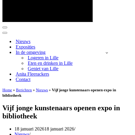
Navigatie
Menu
Navigatie
Menu
Nieuws
Exposities
In de omgeving
Logeren in Lille
Eten en drinken in Lille
Geniet van Lille
Anita Fleerackers
Contact
Home
»
Berichten
»
Nieuws
»
Vijf jonge kunstenaars openen expo in
bibliotheek
Vijf jonge kunstenaars openen expo in
bibliotheek
18 januari 2026
18 januari 2026
Nieuws