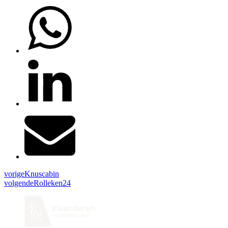
vorige
Knuscabin
volgende
Rolleken24