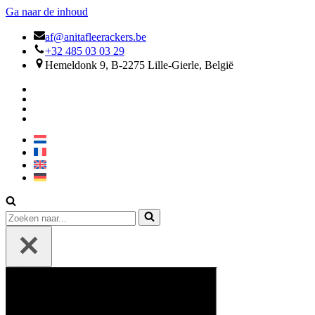
Ga naar de inhoud
af@anitafleerackers.be
+32 485 03 03 29
Hemeldonk 9, B-2275 Lille-Gierle, België
Zoek
naar...