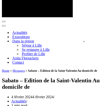
Menu
de
Menu
navigation
de
Actualités
navigation
Expositions
Dans la région
Séjour à Lille
Se restaurer à Lille
Profiter de Lille
Anita Fleerackers
Contact
Home
»
Messages
»
Sabato – Edition de la Saint-Valentin Au domicile de
Sabato – Edition de la Saint-Valentin Au
domicile de
4 février 2024
4 février 2024
Actualités
1 min read